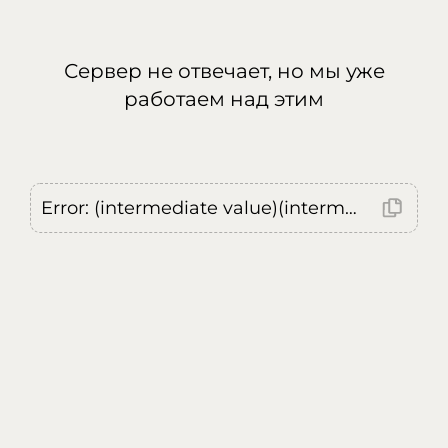
Сервер не отвечает, но мы уже
работаем над этим
Error: (intermediate value)(intermediate value)(intermediate value).replaceAll is not a function