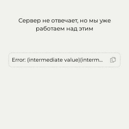
Сервер не отвечает, но мы уже
работаем над этим
Error: (intermediate value)(intermediate value)(intermediate value).replaceAll is not a function