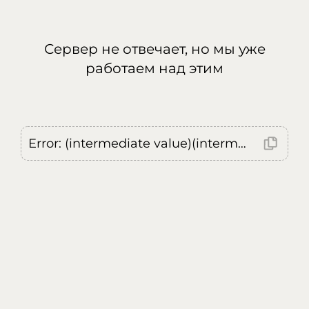
Сервер не отвечает, но мы уже
работаем над этим
Error: (intermediate value)(intermediate value)(intermediate value).replaceAll is not a function