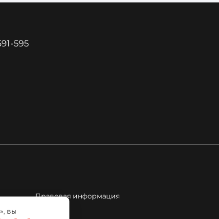
591-595
Правовая информация
», вы