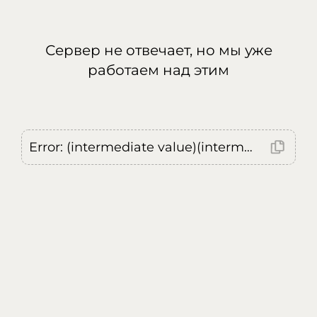
Сервер не отвечает, но мы уже
работаем над этим
Error: (intermediate value)(intermediate value)(intermediate value).replaceAll is not a function