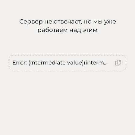
Сервер не отвечает, но мы уже
работаем над этим
Error: (intermediate value)(intermediate value)(intermediate value).replaceAll is not a function