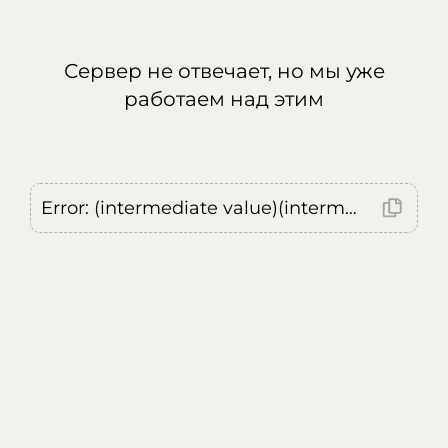
Сервер не отвечает, но мы уже
работаем над этим
Error: (intermediate value)(intermediate value)(intermediate value).replaceAll is not a function