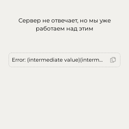
Сервер не отвечает, но мы уже
работаем над этим
Error: (intermediate value)(intermediate value)(intermediate value).replaceAll is not a function