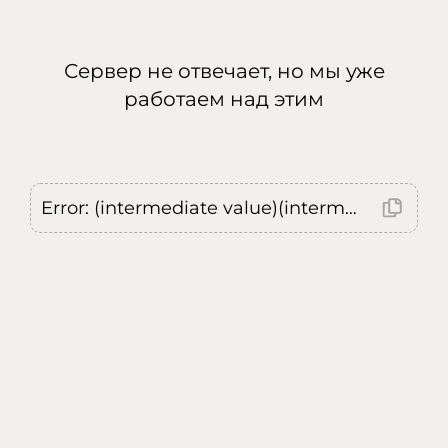
Сервер не отвечает, но мы уже
работаем над этим
Error: (intermediate value)(intermediate value)(intermediate value).replaceAll is not a function