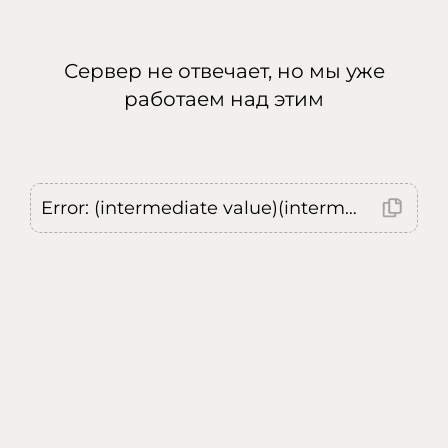
Сервер не отвечает, но мы уже
работаем над этим
Error: (intermediate value)(intermediate value)(intermediate value).replaceAll is not a function